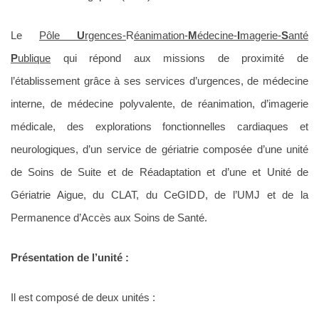
Le
Pôle
U
rgences-
R
éanimation-
M
édecine-
I
magerie-
S
anté
P
ublique
qui répond aux missions de proximité de
l’établissement grâce à ses services d’urgences, de médecine
interne, de médecine polyvalente, de réanimation, d’imagerie
médicale, des explorations fonctionnelles cardiaques et
neurologiques, d’un service de gériatrie composée d’une unité
de Soins de Suite et de Réadaptation et d’une et Unité de
Gériatrie Aigue, du CLAT, du CeGIDD, de l’UMJ et de la
Permanence d’Accès aux Soins de Santé.
Présentation de l’unité :
Il est composé de deux unités :