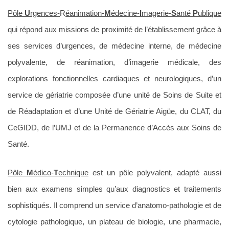
Pôle
U
rgences-
R
éanimation-
M
édecine-
I
magerie-
S
anté
P
ublique
qui répond aux missions de proximité de l’établissement grâce à
ses services d’urgences, de médecine interne, de médecine
polyvalente, de réanimation, d’imagerie médicale, des
explorations fonctionnelles cardiaques et neurologiques, d’un
service de gériatrie composée d’une unité de Soins de Suite et
de Réadaptation et d’une Unité de Gériatrie Aigüe, du CLAT, du
CeGIDD, de l’UMJ et de la Permanence d’Accès aux Soins de
Santé.
Pôle
M
édico-
T
echnique
est un pôle polyvalent, adapté aussi
bien aux examens simples qu’aux diagnostics et traitements
sophistiqués. Il comprend un service d’anatomo-pathologie et de
cytologie pathologique, un plateau de biologie, une pharmacie,