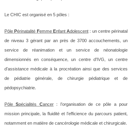
Le CHIC est organisé en 5 pôles :
Pôle
P
érinatalité
F
emme
E
nfant
A
dolescent
: un centre périnatal
de niveau 3 gérant par an près de 3700 accouchements, un
service de réanimation et un service de néonatologie
dimensionnés en conséquence, un centre d’IVG, un centre
d’assistance médicale à la procréation ainsi que des services
de pédiatrie générale, de chirurgie pédiatrique et de
pédopsychiatrie.
Pôle
S
pécialités
C
ancer
: l’organisation de ce pôle a pour
mission principale, la fluidité et l’efficience du parcours patient,
notamment en matière de cancérologie médicale et chirurgicale.