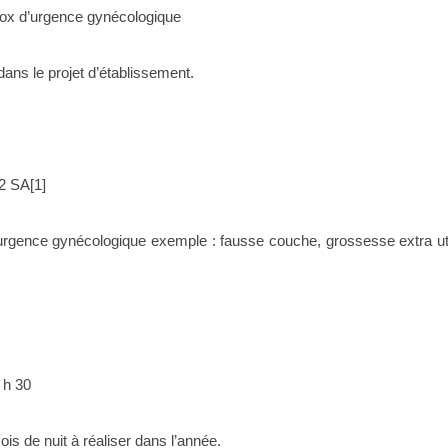
ox d’urgence gynécologique
ans le projet d’établissement.
2 SA[1]
gence gynécologique exemple : fausse couche, grossesse extra ut
7 h 30
s de nuit à réaliser dans l’année.