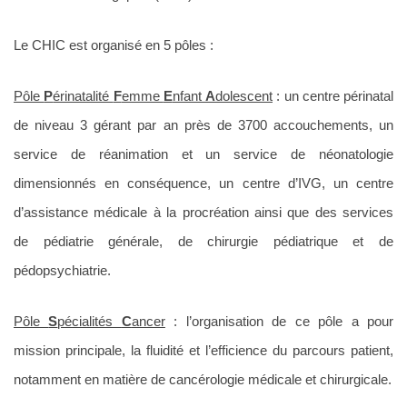
Le CHIC est organisé en 5 pôles :
Pôle
P
érinatalité
F
emme
E
nfant
A
dolescent
: un centre périnatal
de niveau 3 gérant par an près de 3700 accouchements, un
service de réanimation et un service de néonatologie
dimensionnés en conséquence, un centre d’IVG, un centre
d’assistance médicale à la procréation ainsi que des services
de pédiatrie générale, de chirurgie pédiatrique et de
pédopsychiatrie.
Pôle
S
pécialités
C
ancer
: l’organisation de ce pôle a pour
mission principale, la fluidité et l’efficience du parcours patient,
notamment en matière de cancérologie médicale et chirurgicale.