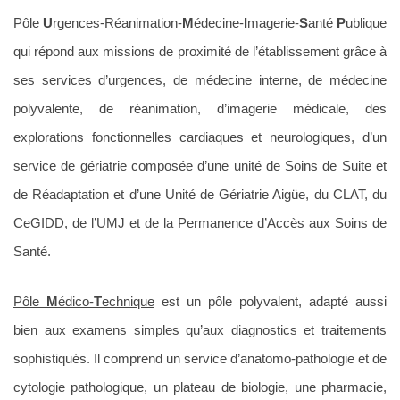
Pôle
U
rgences-
R
éanimation-
M
édecine-
I
magerie-
S
anté
P
ublique
qui répond aux missions de proximité de l’établissement grâce à
ses services d’urgences, de médecine interne, de médecine
polyvalente, de réanimation, d’imagerie médicale, des
explorations fonctionnelles cardiaques et neurologiques, d’un
service de gériatrie composée d’une unité de Soins de Suite et
de Réadaptation et d’une Unité de Gériatrie Aigüe, du CLAT, du
CeGIDD, de l’UMJ et de la Permanence d’Accès aux Soins de
Santé.
Pôle
M
édico-
T
echnique
est un pôle polyvalent, adapté aussi
bien aux examens simples qu’aux diagnostics et traitements
sophistiqués. Il comprend un service d’anatomo-pathologie et de
cytologie pathologique, un plateau de biologie, une pharmacie,